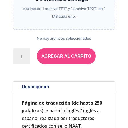
Máximo de 1 archivo TP1T y 1 archivo TP2T, de 1
MB cada uno.
Subir
archivos
No hay archivos seleccionados
Identity
AGREGAR AL CARRITO
Document
/
Documento
de
Descripción
identidad
(EXPRESS
Página de traducción (de hasta 250
|
palabras)
español a inglés / inglés a
24-
español realizada por traductores
48
certificados con sello NAATI