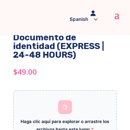

Spanish
Identity Document /
English
Documento de
identidad (EXPRESS |
24-48 HOURS)
$
49.00
📁
Haga clic aquí para explorar o arrastre los
archivos hasta este lugar
*