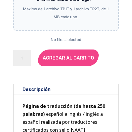
Máximo de 1 archivo TP1T y 1 archivo TP2T, de 1
MB cada uno.
Subir
archivos
No files selected
Standard
AGREGAR AL CARRITO
document
/
Documento
estándar
Descripción
(EXPRESS
|
Página de traducción (de hasta 250
24-
palabras)
español a inglés / inglés a
48
español realizada por traductores
HOURS)
certificados con sello NAATI