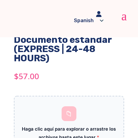

Spanish
Standard document /
English
Documento estándar
(EXPRESS | 24-48
HOURS)
$
57.00
📁
Haga clic aquí para explorar o arrastre los
archivos hasta este lugar
*